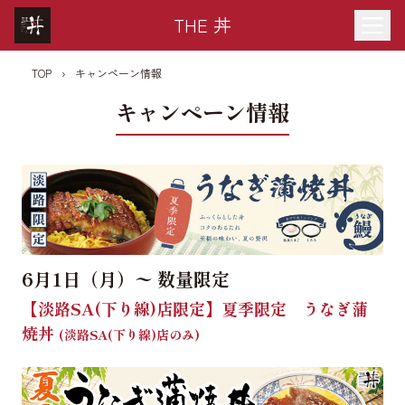
THE 丼
TOP
›
キャンペーン情報
キャンペーン情報
6月1日（月）〜 数量限定
【淡路SA(下り線)店限定】夏季限定 うなぎ蒲
焼丼
(淡路SA(下り線)店のみ)